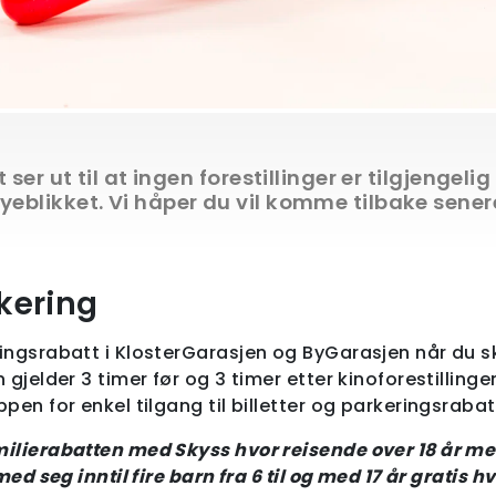
 ser ut til at ingen forestillinger er tilgjengelig
yeblikket. Vi håper du vil komme tilbake sener
kering
ingsrabatt i KlosterGarasjen og ByGarasjen når du s
 gjelder 3 timer før og 3 timer etter kinoforestillinge
pen for enkel tilgang til billetter og parkeringsrabat
ilierabatten med Skyss hvor reisende over 18 år me
med seg inntil fire barn fra 6 til og med 17 år gratis h