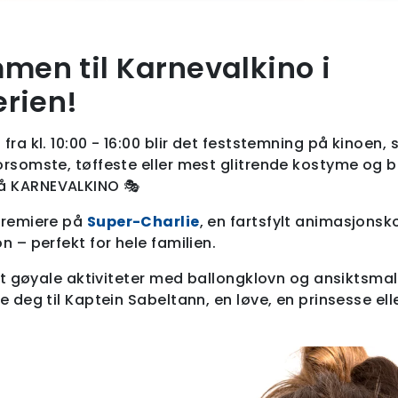
men til Karnevalkino i
erien!
 fra kl. 10:00 - 16:00 blir det feststemning på kinoen
orsomste, tøffeste eller mest glitrende kostyme og b
å KARNEVALKINO 🎭
rpremiere på
Super-Charlie
, en fartsfylt animasjonsk
on – perfekt for hele familien.
 det gøyale aktiviteter med ballongklovn og ansiktsma
le deg til Kaptein Sabeltann, en løve, en prinsesse ell