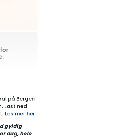
 for
e.
kal på Bergen
n. Last ned
t.
Les mer her!
d gyldig
ver dag, hele