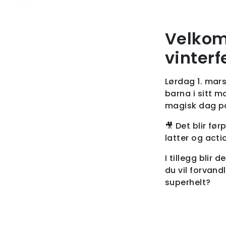
Velkom
vinterf
Lørdag 1. mars
barna i sitt m
magisk dag p
🎥 Det blir fø
latter og acti
I tillegg blir
du vil forvand
superhelt?