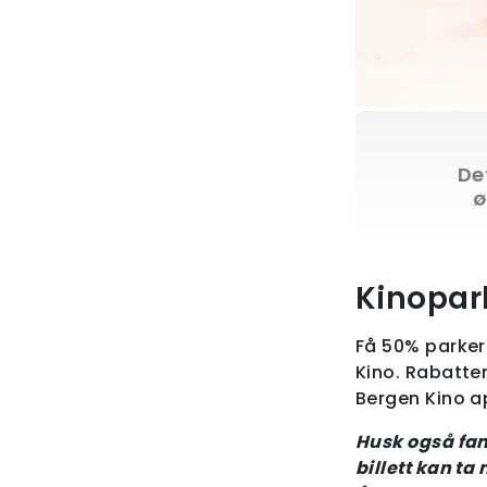
Det
ø
Kinopar
Få 50% parker
Kino. Rabatten
Bergen Kino ap
Husk også fam
billett kan ta 