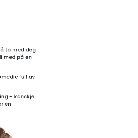
, så ta med deg
li med på en
omedie full av
ling – kanskje
er en