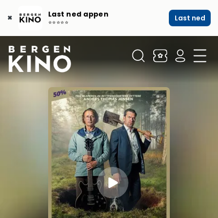
Last ned appen
Last ned
✖
⭐⭐⭐⭐⭐