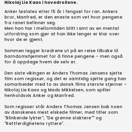
Nikolaj Lie Kaas i hovedrollene.
Anker løslates etter 15 år i fengsel for ran. Ankers
bror, Manfred, er den eneste som vet hvor pengene
fra ranet befinner seg.
Men han har i mellomtiden blitt ramt av en mental
utfordring som gjør at han ikke lenger er klar over
hvor de er gjemt.
Sammen legger brødrene ut på en reise tilbake til
barndomshjemmet for å finne pengene – men også
for å oppdage hvem de selv er.
Den siste vikingen er Anders Thomas Jensens sjette
film som regissør, og det er samtidig sjette gang han
samarbeider med to av dansk films største stjerner –
Nikolaj Lie Kaas og Mads Mikkelsen, som spiller
henholdsvis Anker og Manfred.
Som regissør står Anders Thomas Jensen bak noen
av danskenes mest elskede filmer, med titler som
"Blinkende lykter", "De grønne slaktere"" og
"Rettferdighetens ryttere".