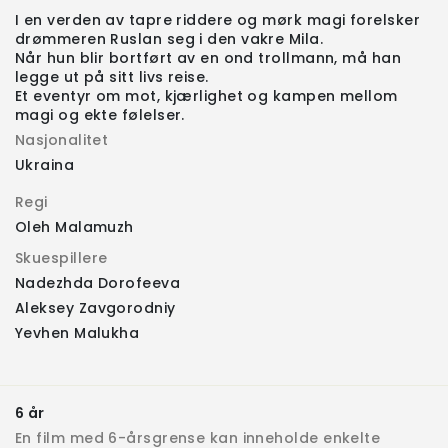
I en verden av tapre riddere og mørk magi forelsker
drømmeren Ruslan seg i den vakre Mila.
Når hun blir bortført av en ond trollmann, må han
legge ut på sitt livs reise.
Et eventyr om mot, kjærlighet og kampen mellom
magi og ekte følelser.
Nasjonalitet
Ukraina
Regi
Oleh Malamuzh
Skuespillere
Nadezhda Dorofeeva
Aleksey Zavgorodniy
Yevhen Malukha
6 år
En film med 6-årsgrense kan inneholde enkelte