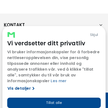
KONTAKT
Skjul
KUNDESERVICE
Vi verdsetter ditt privatliv
FØLG OSS
Vi bruker informasjonskapsler for å forbedre
nettleseropplevelsen din, vise personlig
tilpassede annonser eller innhold og
analysere trafikken vår. ved å klikke "tillat
VÅRE SAMARBEIDSPARTNERE
alle", samtykker du til vår bruk av
informasjonskapsler
Les mer
Vis detaljer
Tillat alle