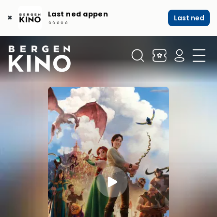
Last ned appen
Last ned
✖
⭐⭐⭐⭐⭐