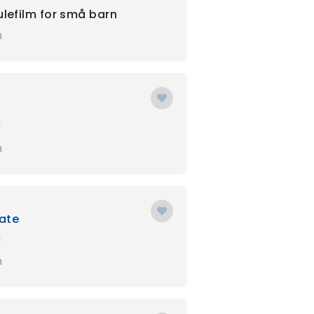
ulefilm for små barn
n
n
ate
n