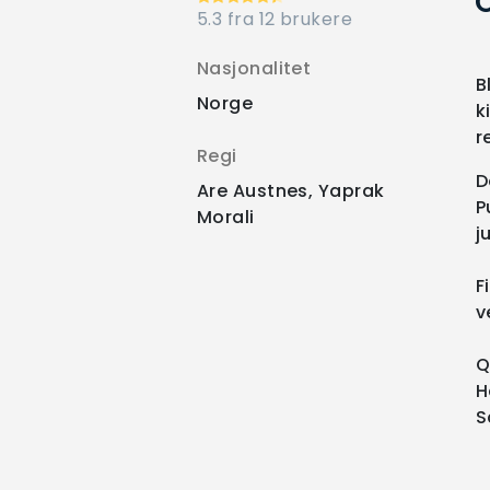
O
5.3 fra 12 brukere
Nasjonalitet
B
Norge
k
r
Regi
D
Are Austnes, Yaprak
P
Morali
j
F
v
Q
H
S