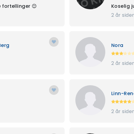
 fortellinger 😊
Koselig j
2 år side
Berg
Nora
2 år side
Linn-Ren
2 år side