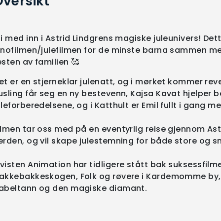
versikt
li med inn i Astrid Lindgrens magiske juleunivers! Det
inofilmen/julefilmen for de minste barna sammen me
esten av familien 🥰
et er en stjerneklar julenatt, og i mørket kommer reve
usling får seg en ny bestevenn, Kajsa Kavat hjelper
uleforberedelsene, og i Katthult er Emil fullt i gang m
ilmen tar oss med på en eventyrlig reise gjennom Ast
erden, og vil skape julestemning for både store og s
visten Animation har tidligere stått bak suksessfilm
akkebakkeskogen, Folk og røvere i Kardemomme by, J
abeltann og den magiske diamant.