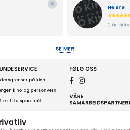
Helene
2 år side
SE MER
UNDESERVICE
FØLG OSS
ldersgrenser på kino
ergen kino og personvern
VÅRE
fte stilte spørsmål
SAMARBEIDSPARTNER
rivatliv