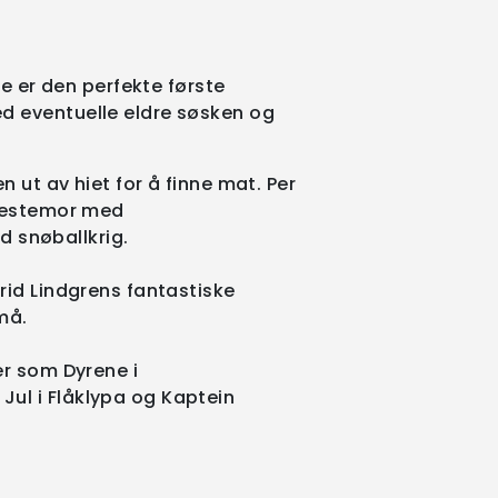
te er den perfekte første
d eventuelle eldre søsken og
n ut av hiet for å finne mat. Per
 bestemor med
ed snøballkrig.
rid Lindgrens fantastiske
må.
er som Dyrene i
ul i Flåklypa og Kaptein