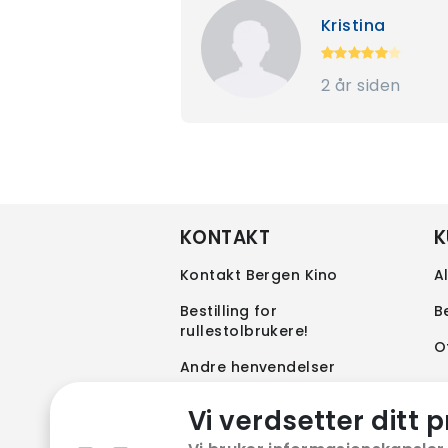
Kristina
2 år siden
KONTAKT
K
Kontakt Bergen Kino
A
Bestilling for
B
rullestolbrukere!
O
Andre henvendelser
Vi verdsetter ditt p