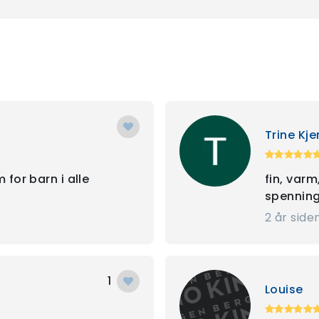
Trine Kje
 for barn i alle
fin, varm
spenning
2 år side
1
Louise