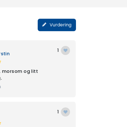
Vurdering
1
rstin
, morsom og litt
.
n
1