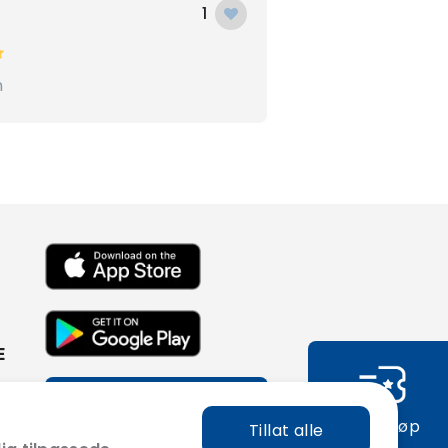
1
n
E
Abonner på vårt
nyhetsbrev
Hurtigkjøp
Tillat alle