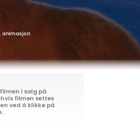
m, animasjon
 filmen i salg på
 hvis filmen settes
ten ved å klikke på
n.