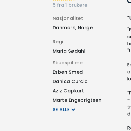
O
5 fra 1 brukere
"
Nasjonalitet
Danmark, Norge
"
s
Regi
h
"
Maria Sødahl
Skuespillere
E
a
Esben Smed
k
Danica Curcic
Aziz Capkurt
"
-
Marte Engebrigtsen
t
SE ALLE
d
R