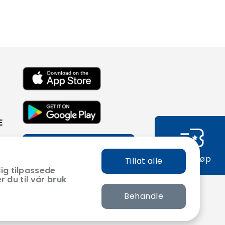
E
Abonner på vårt
nyhetsbrev
Hurtigkjøp
Tillat alle
ig tilpassede
r du til vår bruk
Behandle
Utviklet med
av
Filmgrail!