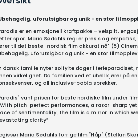
versikt
Ubehagelig, uforutsigbar og unik - en stor filmoppl
Paradis er en emosjonell kraftpakke – velspilt, eng
etter spor. Maria Sødahls regi er presis og empatisk
ører til det beste i nordisk film akkurat nå" (5) Cine
Ubehagelig, uforutsigbar og unik - en stor filmopplev
n dansk familie nyter solfylte dager i ferieparadiset,
nnen virkelighet. Da familien ved et uhell kjører på e
onsekvenser, og all inclusive-bobla sprekker.
Paradis" vant prisen for beste nordiske film under fil
 With pitch-perfect performances, a razor-sharp yet
race of sentimentality, the film is a mirror in which w
evastating clarity”
egissør Maria Sødahls forrige film "Håp" (Stellan Sk