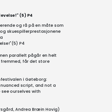
evelse!" (5) P4
asjerende og rå på en måte som
, og skuespillerprestasjonene
ma
else!"(5) P4
 men parallelt pågår en helt
n fremmed, får det store
mfestivalen i Gøteborg:
 nuanced script, and not a
e see ourselves with
arsgård, Andrea Bræin Hovig)