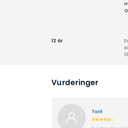
m
O
12 år
D
s
12
Vurderinger
Toril