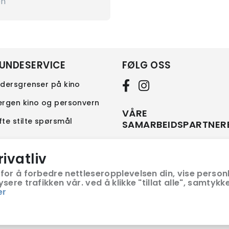
en
UNDESERVICE
FØLG OSS
ldersgrenser på kino
ergen kino og personvern
VÅRE
fte stilte spørsmål
SAMARBEIDSPARTNER
rivatliv
for å forbedre nettleseropplevelsen din, vise personl
ere trafikken vår. ved å klikke "tillat alle", samtykke
er