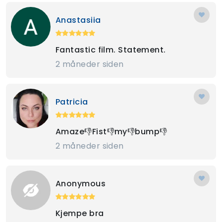
Anastasiia
Fantastic film. Statement.
2 måneder siden
Patricia
Amaze👎Fist👎my👎bump👎
2 måneder siden
Anonymous
Kjempe bra