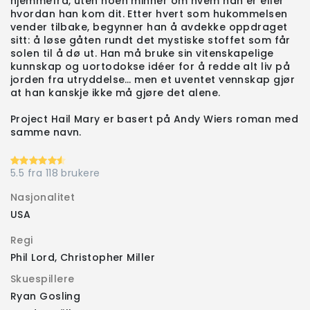
hjemmefra, uten noen minner om hvem han er eller
hvordan han kom dit. Etter hvert som hukommelsen
vender tilbake, begynner han å avdekke oppdraget
sitt: å løse gåten rundt det mystiske stoffet som får
solen til å dø ut. Han må bruke sin vitenskapelige
kunnskap og uortodokse idéer for å redde alt liv på
jorden fra utryddelse… men et uventet vennskap gjør
at han kanskje ikke må gjøre det alene.
Project Hail Mary er basert på Andy Wiers roman med
samme navn.
5.5 fra 118 brukere
Nasjonalitet
USA
Regi
Phil Lord, Christopher Miller
Skuespillere
Ryan Gosling