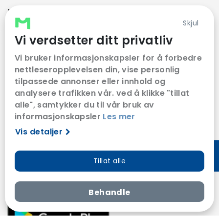
KONTAKT
Skjul
KUNDESERVICE
Vi verdsetter ditt privatliv
Vi bruker informasjonskapsler for å forbedre
FØLG OSS
nettleseropplevelsen din, vise personlig
tilpassede annonser eller innhold og
analysere trafikken vår. ved å klikke "tillat
VÅRE SAMARBEIDSPARTNERE
alle", samtykker du til vår bruk av
informasjonskapsler
Les mer
Vis detaljer
Tillat alle
Behandle