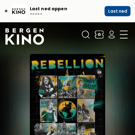
Last ned appen
Last ned
✖
⭐⭐⭐⭐⭐