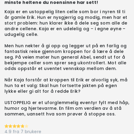
minste heltene du noensinne har sett!
Kaja er en ustoppelig liten celle som bor i nyren til ti
år gamle Erik. Hun er nysgjerrig og modig, men har et
stort problem: hun klarer ikke å dele seg som alle de
andre cellene. Kaja er en udelelig og – i egne øyne –
udugelig celle.
Men hun nekter å gi opp og legger ut på en farlig og
fantastisk reise gjennom kroppen for å lære å dele
seg. På veien møter hun general Abel, sendt ut for å
bekjempe celler som sprer seg ukontrollert. Mot alle
odds oppstår et uventet vennskap mellom dem.
Når Kaja forstår at kroppen til Erik er alvorlig syk, må
hun ta et valg: Skal hun fortsette jakten på egen
lykke eller gi alt for å redde Erik?
USTOPPELIG er et uforglemmelig eventyr fylt med håp,
humor og hjertevarme. En film om verdien av å stå
sammen, uansett hva som prøver å stoppe oss.
4.9 fra 7 brukere