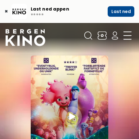
Last ned appen
Last ned
✖
⭐⭐⭐⭐⭐