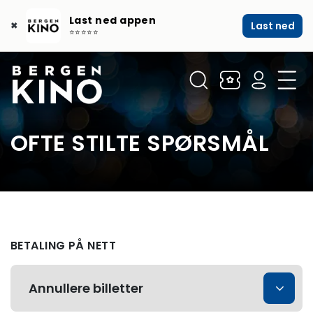
Last ned appen
Last ned
✖
⭐⭐⭐⭐⭐
OFTE STILTE SPØRSMÅL
BETALING PÅ NETT
Annullere billetter